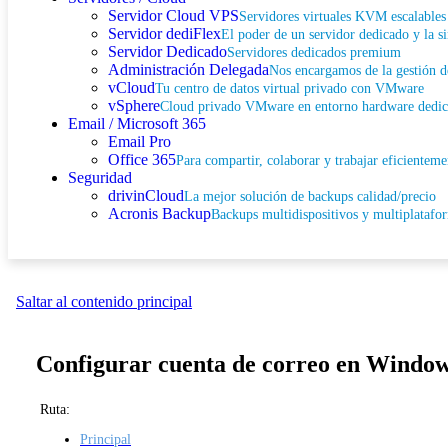
Servidor Cloud VPS
Servidores virtuales KVM escalables 
Servidor dediFlex
El poder de un servidor dedicado y la 
Servidor Dedicado
Servidores dedicados premium
Administración Delegada
Nos encargamos de la gestión de
vCloud
Tu centro de datos virtual privado con VMware
vSphere
Cloud privado VMware en entorno hardware dedi
Email / Microsoft 365
Email Pro
Office 365
Para compartir, colaborar y trabajar eficienteme
Seguridad
drivinCloud
La mejor solución de backups calidad/precio
Acronis Backup
Backups multidispositivos y multiplatafo
Saltar al contenido principal
Configurar cuenta de correo en Window
Ruta:
Principal