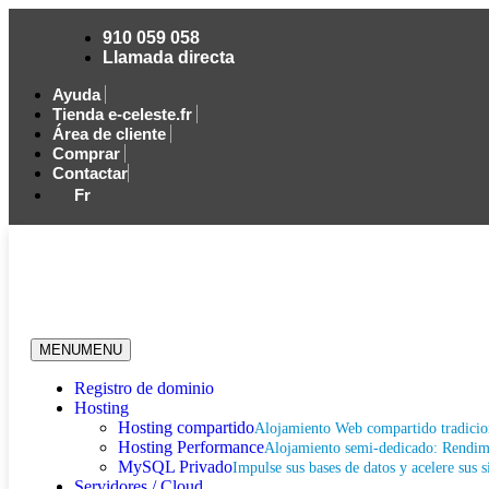
910 059 058
Llamada directa
Ayuda
Tienda e-celeste.fr
Área de cliente
Comprar
Contactar
Fr
MENU
MENU
Registro de dominio
Hosting
Hosting compartido
Alojamiento Web compartido tradicio
Hosting Performance
Alojamiento semi-dedicado: Rendimi
MySQL Privado
Impulse sus bases de datos y acelere sus s
Servidores / Cloud