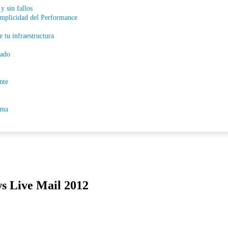
y sin fallos
simplicidad del Performance
 tu infraestructura
cado
nte
rma
s Live Mail 2012