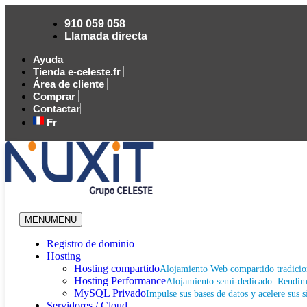
910 059 058
Llamada directa
Ayuda
Tienda e-celeste.fr
Área de cliente
Comprar
Contactar
Fr
MENU
MENU
Registro de dominio
Hosting
Hosting compartido
Alojamiento Web compartido tradicio
Hosting Performance
Alojamiento semi-dedicado: Rendimi
MySQL Privado
Impulse sus bases de datos y acelere sus s
Servidores / Cloud