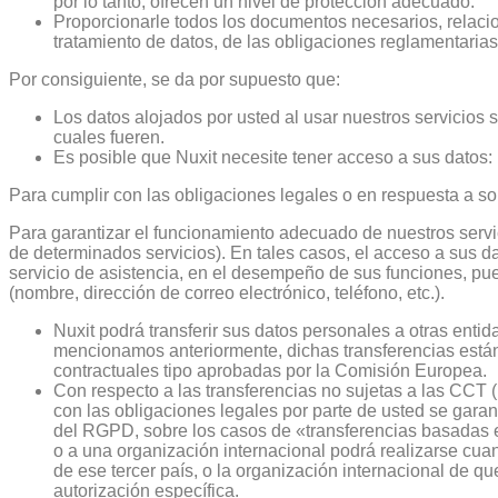
por lo tanto, ofrecen un nivel de protección adecuado.
Proporcionarle todos los documentos necesarios, relacio
tratamiento de datos, de las obligaciones reglamentarias
Por consiguiente, se da por supuesto que:
Los datos alojados por usted al usar nuestros servicios
cuales fueren.
Es posible que Nuxit necesite tener acceso a sus datos:
Para cumplir con las obligaciones legales o en respuesta a soli
Para garantizar el funcionamiento adecuado de nuestros servici
de determinados servicios). En tales casos, el acceso a sus da
servicio de asistencia, en el desempeño de sus funciones, pue
(nombre, dirección de correo electrónico, teléfono, etc.).
Nuxit podrá transferir sus datos personales a otras ent
mencionamos anteriormente, dichas transferencias están
contractuales tipo aprobadas por la Comisión Europea.
Con respecto a las transferencias no sujetas a las CCT 
con las obligaciones legales por parte de usted se garant
del RGPD, sobre los casos de «transferencias basadas en
o a una organización internacional podrá realizarse cuand
de ese tercer país, o la organización internacional de q
autorización específica.