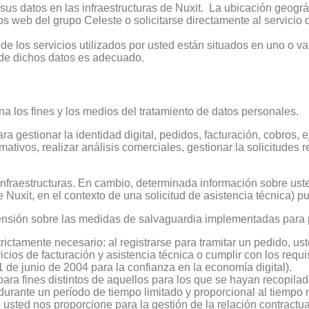
 sus datos en las infraestructuras de Nuxit. La ubicación geográ
os web del grupo Celeste o solicitarse directamente al servicio 
 los servicios utilizados por usted están situados en uno o vari
 de dichos datos es adecuado.
a los fines y los medios del tratamiento de datos personales.
gestionar la identidad digital, pedidos, facturación, cobros, e
mativos, realizar análisis comerciales, gestionar la solicitudes 
nfraestructuras. En cambio, determinada información sobre ust
de Nuxit, en el contexto de una solicitud de asistencia técnica) 
nsión sobre las medidas de salvaguardia implementadas para p
ctamente necesario: al registrarse para tramitar un pedido, ust
ios de facturación y asistencia técnica o cumplir con los requis
de junio de 2004 para la confianza en la economía digital).
ara fines distintos de aquellos para los que se hayan recopilad
ante un período de tiempo limitado y proporcional al tiempo ne
 usted nos proporcione para la gestión de la relación contractua