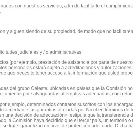
nados con nuestros servicios, a fin de facilitarle el cumplimie
.
 son y siguen siendo de su propiedad, de modo que no facilitare
citudes judiciales y / o administrativas.
os (por ejemplo, prestación de asistencia por parte de nuestro 
tos personales estará sujeto a acreditaciones y autorizaciones 
de que necesite tener acceso a la información que usted propor
idades del grupo Celeste, ubicadas en países que la Comisión n
 cubiertas por salvaguardas alternativas adecuadas, concretam
(por ejemplo, determinados contratos suscritos con los encargad
iza mediante las garantías ofrecidas por Nuxit en términos de tr
 una decisión de adecuación», estipula que la transferencia d
o la Comisión haya decidido que el tercer país, un territorio o
ue se trate, garantizan un nivel de protección adecuado. Dicha t