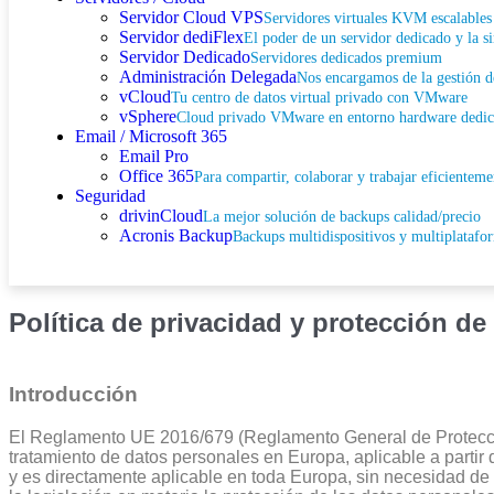
Servidor Cloud VPS
Servidores virtuales KVM escalables 
Servidor dediFlex
El poder de un servidor dedicado y la 
Servidor Dedicado
Servidores dedicados premium
Administración Delegada
Nos encargamos de la gestión de
vCloud
Tu centro de datos virtual privado con VMware
vSphere
Cloud privado VMware en entorno hardware dedi
Email / Microsoft 365
Email Pro
Office 365
Para compartir, colaborar y trabajar eficienteme
Seguridad
drivinCloud
La mejor solución de backups calidad/precio
Acronis Backup
Backups multidispositivos y multiplatafo
Política de privacidad y protección d
Introducción
El Reglamento UE 2016/679 (Reglamento General de Protecció
tratamiento de datos personales en Europa, aplicable a parti
y es directamente aplicable en toda Europa, sin necesidad d