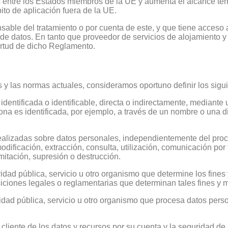
 entre los Estados miembros de la UE y aumenta el alcance territor
to de aplicación fuera de la UE.
ble del tratamiento o por cuenta de este, y que tiene acceso a
de datos. En tanto que proveedor de servicios de alojamiento y
irtud de dicho Reglamento.
los y las normas actuales, consideramos oportuno definir los sigu
entificada o identificable, directa o indirectamente, mediante u
na es identificada, por ejemplo, a través de un nombre o una di
ealizadas sobre datos personales, independientemente del proc
dificación, extracción, consulta, utilización, comunicación por 
imitación, supresión o destrucción.
ridad pública, servicio u otro organismo que determine los fines
ciones legales o reglamentarias que determinan tales fines y m
toridad pública, servicio u otro organismo que procesa datos per
 cliente de los datos y recursos por su cuenta y la seguridad de 