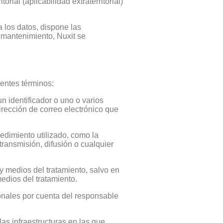
ial (aplicabilidad extraterritorial)
 los datos, dispone las
 mantenimiento, Nuxit se
ientes términos:
n identificador o uno o varios
rección de correo electrónico que
edimiento utilizado, como la
transmisión, difusión o cualquier
 y medios del tratamiento, salvo en
edios del tratamiento.
sonales por cuenta del responsable
las infraestructuras en las que