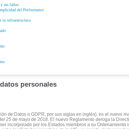
y sin fallos
simplicidad del Performance
 tu infraestructura
cado
nte
rma
e datos personales
n de Datos o GDPR, por sus siglas en inglés), es el nuevo ma
r del 25 de mayo de 2018. El nuevo Reglamento deroga la Direc
e ser incorporado por los Estados miembros a su Ordenamiento 