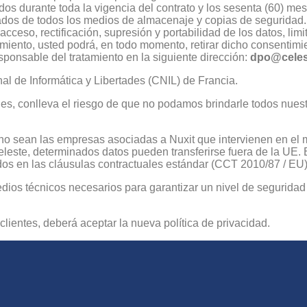
dos durante toda la vigencia del contrato y los sesenta (60) mese
nados de todos los medios de almacenaje y copias de seguridad.
eso, rectificación, supresión y portabilidad de los datos, limit
miento, usted podrá, en todo momento, retirar dicho consentim
ponsable del tratamiento en la siguiente dirección:
dpo@celest
l de Informática y Libertades (CNIL) de Francia.
les, conlleva el riesgo de que no podamos brindarle todos nuest
no sean las empresas asociadas a Nuxit que intervienen en el m
leste, determinados datos pueden transferirse fuera de la UE. 
dos en las cláusulas contractuales estándar (CCT 2010/87 / EU)
dios técnicos necesarios para garantizar un nivel de segurida
lientes, deberá aceptar la nueva política de privacidad.