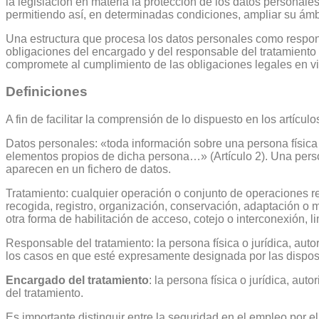
la legislación en materia la protección de los datos personales
permitiendo así, en determinadas condiciones, ampliar su ámbi
Una estructura que procesa los datos personales como responsa
obligaciones del encargado y del responsable del tratamiento 
compromete al cumplimiento de las obligaciones legales en v
Definiciones
A fin de facilitar la comprensión de lo dispuesto en los artícu
Datos personales: «toda información sobre una persona física id
elementos propios de dicha persona…» (Artículo 2). Una perso
aparecen en un fichero de datos.
Tratamiento: cualquier operación o conjunto de operaciones r
recogida, registro, organización, conservación, adaptación o mo
otra forma de habilitación de acceso, cotejo o interconexión, l
Responsable del tratamiento: la persona física o jurídica, auto
los casos en que esté expresamente designada por las disposi
Encargado del tratamiento
: la persona física o jurídica, au
del tratamiento.
Es importante distinguir entre la seguridad en el empleo por el