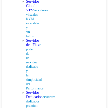
Servidor
Cloud
VPS
Servidores
virtuales
KVM
escalables
y
sin
fallos
Servidor
dediFlex
El
poder
de
un
servidor
dedicado
y
la
simplicidad
del
Performance
Servidor
Dedicado
Servidores
dedicados
premium