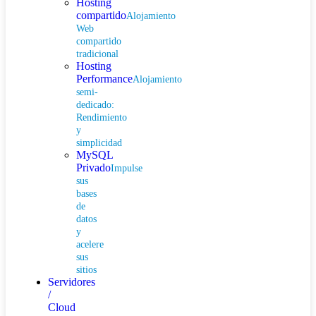
Hosting
compartido
Alojamiento
Web
compartido
tradicional
Hosting
Performance
Alojamiento
semi-
dedicado:
Rendimiento
y
simplicidad
MySQL
Privado
Impulse
sus
bases
de
datos
y
acelere
sus
sitios
Servidores
/
Cloud