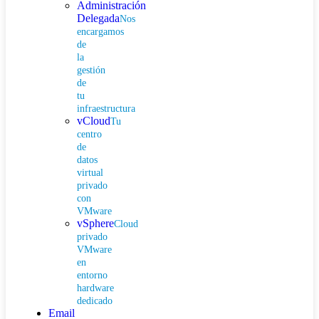
Administración
Delegada
Nos
encargamos
de
la
gestión
de
tu
infraestructura
vCloud
Tu
centro
de
datos
virtual
privado
con
VMware
vSphere
Cloud
privado
VMware
en
entorno
hardware
dedicado
Email