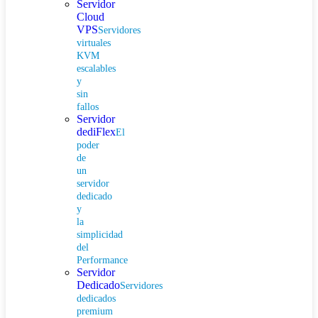
Servidor
Cloud
VPS
Servidores
virtuales
KVM
escalables
y
sin
fallos
Servidor
dediFlex
El
poder
de
un
servidor
dedicado
y
la
simplicidad
del
Performance
Servidor
Dedicado
Servidores
dedicados
premium