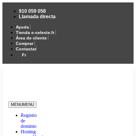
910 059 058
Llamada directa
Ayuda
Tienda e-celeste.fr
Área de cliente
Comprar
Contactar
Fr
MENU
MENU
Registro
de
dominio
Hosting