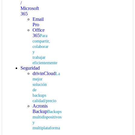
/
Microsoft
365
Email
Pro
Office
365
Para
compartir,
colaborar
y
trabajar
eficientemente
Seguridad
drivinCloud
La
mejor
solución
de
backups
calidad/precio
Acronis
Backup
Backups
multidispositivos
y
multiplataforma