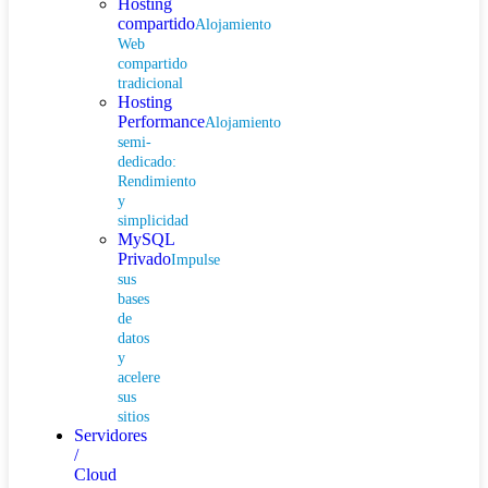
Hosting
compartido
Alojamiento
Web
compartido
tradicional
Hosting
Performance
Alojamiento
semi-
dedicado:
Rendimiento
y
simplicidad
MySQL
Privado
Impulse
sus
bases
de
datos
y
acelere
sus
sitios
Servidores
/
Cloud